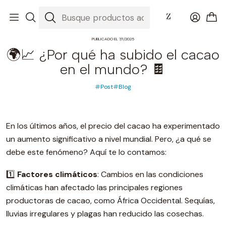
Inicio
Blog
🌍📈 ¿Por qué ha subido el cacao en el mundo? 🍫
PUBLICADO EL 7/1/2025
🌍📈 ¿Por qué ha subido el cacao
en el mundo? 🍫
Post
Blog
En los últimos años, el precio del cacao ha experimentado
un aumento significativo a nivel mundial. Pero, ¿a qué se
debe este fenómeno? Aquí te lo contamos:
1️⃣
Factores climáticos
: Cambios en las condiciones
climáticas han afectado las principales regiones
productoras de cacao, como África Occidental. Sequías,
lluvias irregulares y plagas han reducido las cosechas.