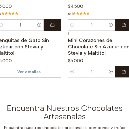
5.000
$4.500
0
5.0
antidad
Cantidad
|
o disponible
engüitas de Gato Sin
Mini Corazones de
zúcar con Stevia y
Chocolate Sin Azúcar co
altitol
Stevia y Maltitol
5.000
$5.000
Ver detalles
Cantidad
Encuentra Nuestros Chocolates
Artesanales
Encuentra nuestros chocolates artesanales, bombones y trufas