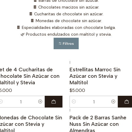
🍫 Barras de chocolate sin azúcar.
🍫 Chocolates macizos sin azúcar.
🍫 Cucharitas de chocolate sin azúcar.
🍫 Monedas de chocolate sin azúcar.
🍫 Especialidades elaboradas con chocolate belga.
🌿 Productos endulzados con maltitol y stevia.
Filtros
|
et de 4 Cucharitas de
Estrellitas Marroc Sin
hocolate Sin Azúcar con
Azúcar con Stevia y
altitol y Stevia
Maltitol
5.000
$5.000
antidad
Cantidad
|
onedas de Chocolate Sin
Pack de 2 Barras Sanhe
zúcar con Stevia y
Nuss Sin Azúcar con
altitol
Almendras