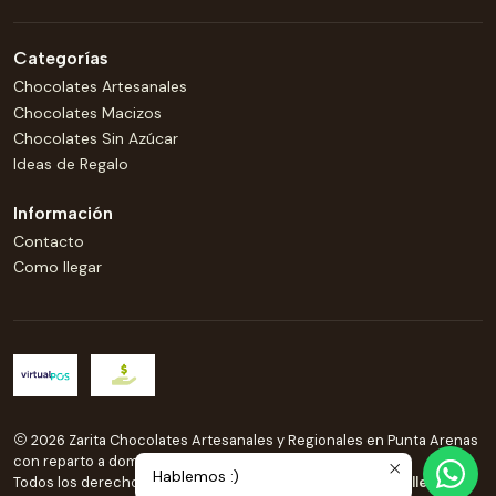
Categorías
Chocolates Artesanales
Chocolates Macizos
Chocolates Sin Azúcar
Ideas de Regalo
Información
Contacto
Como llegar
2026 Zarita Chocolates Artesanales y Regionales en Punta Arenas
con reparto a domicilio .
Hablemos :)
Todos los derechos reservados.
Desarrollado por Jumpseller
.