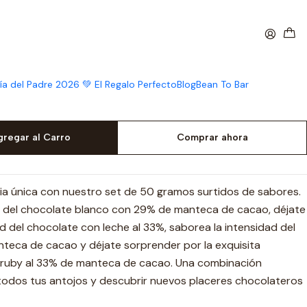
as tradicional
 cucharitas surtidas
ía del Padre 2026 💚 El Regalo Perfecto
Blog
Bean To Bar
gregar al Carro
Comprar ahora
cia única con nuestro set de 50 gramos surtidos de sabores.
 del chocolate blanco con 29% de manteca de cacao, déjate
d del chocolate con leche al 33%, saborea la intensidad del
teca de cacao y déjate sorprender por la exquisita
 ruby al 33% de manteca de cacao. Una combinación
 todos tus antojos y descubrir nuevos placeres chocolateros