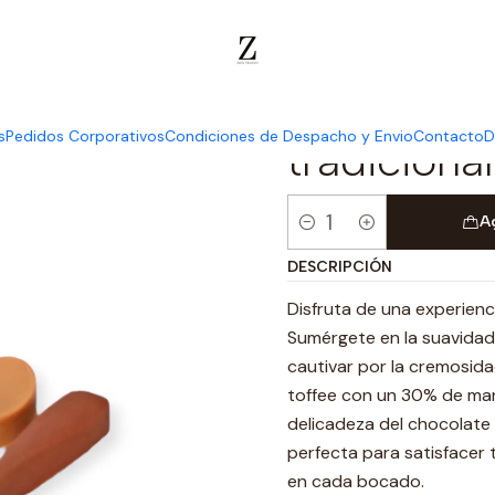
os Chocolates
Chocolates Macizos
Bolsa de 4 cucharitas surtid
Bolsa de 4
s
Pedidos Corporativos
Condiciones de Despacho y Envio
Contacto
D
tradicional
A
Cantidad
DESCRIPCIÓN
Disfruta de una experien
Sumérgete en la suavidad
cautivar por la cremosida
toffee con un 30% de man
delicadeza del chocolate
perfecta para satisfacer
en cada bocado.