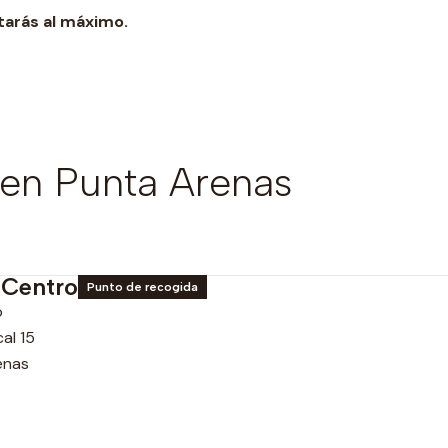
tarás al máximo.
en Punta Arenas
 Centro
Punto de recogida
o
al 15
enas