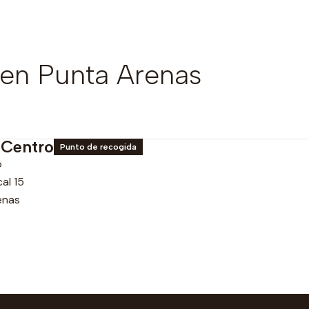
en Punta Arenas
 Centro
Punto de recogida
o
al 15
enas