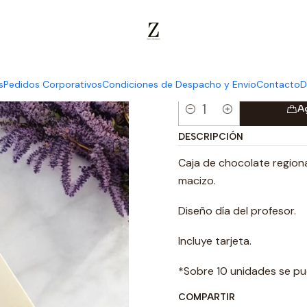
 del Profesor 2024 Miércoles 16 de octubre 2024
Caja de 4 unidade
Caja de 4 
s
Pedidos Corporativos
Condiciones de Despacho y Envio
Contacto
D
A
Cantidad
DESCRIPCIÓN
Caja de chocolate region
macizo.
Diseño día del profesor.
Incluye tarjeta.
*Sobre 10 unidades se pu
COMPARTIR