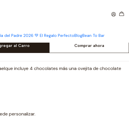
s + ovejita
unidades + ovejita
ía del Padre 2026 💚 El Regalo Perfecto
Blog
Bean To Bar
gregar al Carro
Comprar ahora
a
elque incluye 4 chocolates más una ovejita de chocolate
ede personalizar.