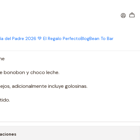
nobon
vo XL Marroc/bonobon
ía del Padre 2026 💚 El Regalo Perfecto
Blog
Bean To Bar
ne
 de bonobon y choco leche.
ejos, adicionalmente incluye golosinas.
tido.
caciones