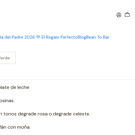
ny Pintado
nny Pintado
ía del Padre 2026 💚 El Regalo Perfecto
Blog
Bean To Bar
Verde
late de leche
osinas.
n tonos degrade rosa o degrade celeste.
ofán con moña.