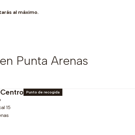
tarás al máximo.
en Punta Arenas
 Centro
Punto de recogida
o
al 15
enas