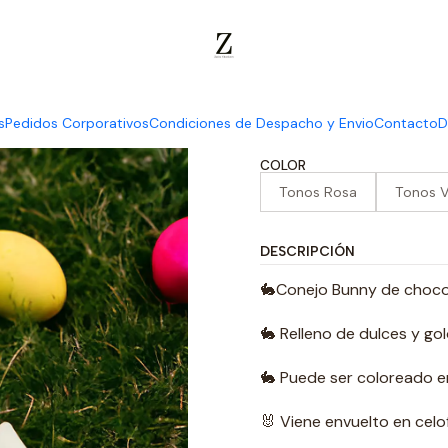
stros Chocolates
Pascua de Resurrección 2024 🐰🐇
Conejo Bun
Conejo Bu
s
Pedidos Corporativos
Condiciones de Despacho y Envio
Contacto
D
COLOR
Tonos Rosa
Tonos 
DESCRIPCIÓN
🐇Conejo Bunny de choco
🐇 Relleno de dulces y gol
🐇 Puede ser coloreado e
🐰 Viene envuelto en cel