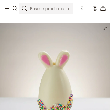
Inicio
Huevos de Pascua 2026
Huevo conejo pequeño de chocolate blanco- Relleno