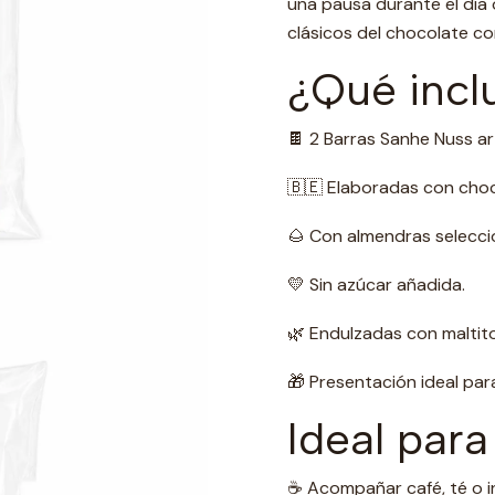
una pausa durante el día 
clásicos del chocolate co
¿Qué incl
🍫 2 Barras Sanhe Nuss ar
🇧🇪 Elaboradas con choc
🌰 Con almendras selecci
💛 Sin azúcar añadida.
🌿 Endulzadas con maltitol
🎁 Presentación ideal para
Ideal para
☕ Acompañar café, té o i