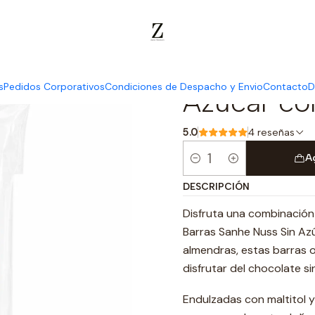
colates
Chocolates Sin Azúcar
Pack de 2 Barras Sanhe Nuss Sin 
Pack de 2
s
Pedidos Corporativos
Condiciones de Despacho y Envio
Contacto
D
Azúcar co
5.0
4 reseñas
A
Cantidad
DESCRIPCIÓN
Disfruta una combinación 
Barras Sanhe Nuss Sin Azú
almendras, estas barras 
disfrutar del chocolate s
Endulzadas con maltitol y