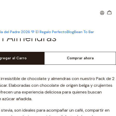
Azúcar con Almendras
 Barras Sanhe Nuss Sin
ía del Padre 2026 💚 El Regalo Perfecto
Blog
Bean To Bar
n Almendras
gregar al Carro
Comprar ahora
irresistible de chocolate y almendras con nuestro Pack de 2
car. Elaboradas con chocolate de origen belga y crujientes
ofrecen una experiencia deliciosa para quienes buscan
in azúcar añadida.
 stevia, son ideales para acompañar un café, compartir en