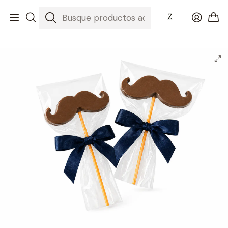
Inicio
Día del Padre 2026 💚 El Regalo Perfecto
Paleta de Chocolate con Forma de Bigote para Papá