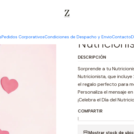
olates
Día del Nutricionista
Caja Personalizada día del Nutricion
Caja Perso
s
Pedidos Corporativos
Condiciones de Despacho y Envio
Contacto
D
Nutricioni
DESCRIPCIÓN
Sorprende a tu Nutricioni
Nutricionista, que incluye
el regalo perfecto para 
Personaliza el mensaje en 
¡Celebra el Día del Nutric
COMPARTIR
|
Mostrar stock de ubi