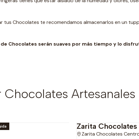
frigeras tienes que estar aislado de la humedad y olores, os
rdar tus Chocolates te recomendamos almacenarlos en un t
upp
de Chocolates serán suaves por más tiempo y lo disfru
Chocolates Artesanales 
Zarita Chocolates
gida
Zarita Chocolates Centr