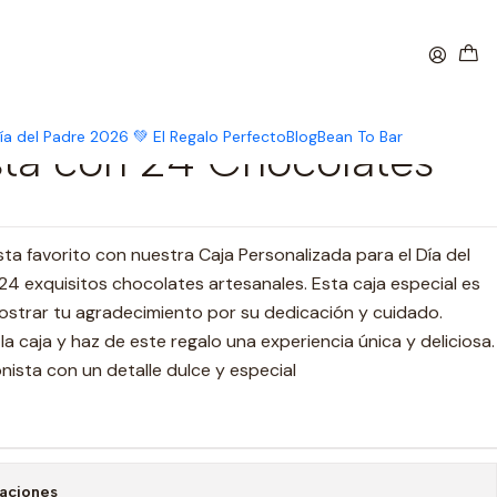
ista con 24 Chocolates
nalizada día del
ía del Padre 2026 💚 El Regalo Perfecto
Blog
Bean To Bar
sta con 24 Chocolates
sta favorito con nuestra Caja Personalizada para el Día del
 24 exquisitos chocolates artesanales. Esta caja especial es
mostrar tu agradecimiento por su dedicación y cuidado.
la caja y haz de este regalo una experiencia única y deliciosa.
ionista con un detalle dulce y especial
caciones