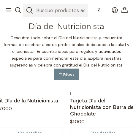
Inicio
Nuestros Chocolates
Día del Nutricionista
Día del Nutricionista
Descubre todo sobre el Día del Nutricionista y encuentra
formas de celebrar a estos profesionales dedicados a la salud y
el bienestar. Encuentra ideas para regalos y actividades
especiales para conmemorar este día. ¡Explora nuestras
sugerencias y celebra con gratitud el Día del Nutricionista!
Filtros
|
o disponible
No disponible
it Día de la Nutricionista
Tarjeta Día del
Nutricionista con Barra d
7.000
Chocolate
$1.000
Ver detalles
Ver detalles