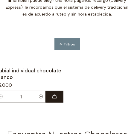
🚊También puede elegir una hora pagando recargo (Delivery
Express), le recordamos que el sistema de delivery tradicional
es de acuerdo a ruteo y sin hora establecida.
Filtros
abial individual chocolate
lanco
2.000
antidad