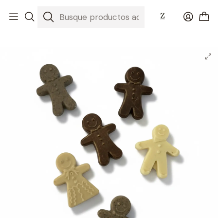
Inicio
Regalos de Navidad 2025: La Magia del Chocolate Artesanal
Pack 4 muñecos de jengibre de chocolate