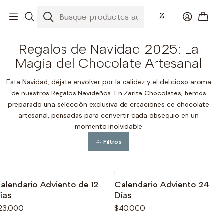
Inicio
Regalos de Navidad 2025: La Magia del Chocolate Artesanal
Regalos de Navidad 2025: La
Magia del Chocolate Artesanal
Esta Navidad, déjate envolver por la calidez y el delicioso aroma
de nuestros Regalos Navideños. En Zarita Chocolates, hemos
preparado una selección exclusiva de creaciones de chocolate
artesanal, pensadas para convertir cada obsequio en un
momento inolvidable
Filtros
|
o disponible
No disponible
alendario Adviento de 12
Calendario Adviento 24
ías
Días
23.000
$40.000