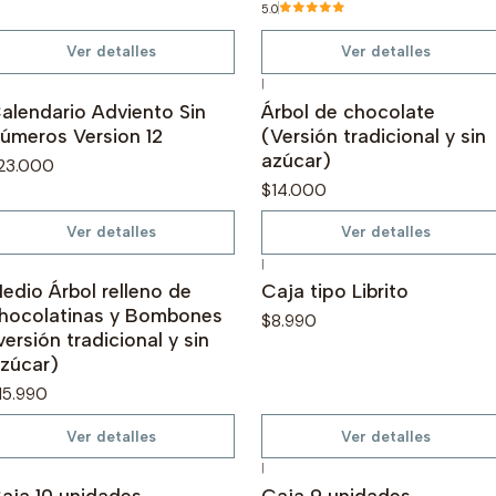
5.0
Ver detalles
Ver detalles
|
o disponible
No disponible
alendario Adviento Sin
Árbol de chocolate
úmeros Version 12
(Versión tradicional y sin
azúcar)
23.000
$14.000
Ver detalles
Ver detalles
|
o disponible
No disponible
edio Árbol relleno de
Caja tipo Librito
hocolatinas y Bombones
$8.990
versión tradicional y sin
zúcar)
15.990
Ver detalles
Ver detalles
|
o disponible
No disponible
aja 10 unidades
Caja 9 unidades