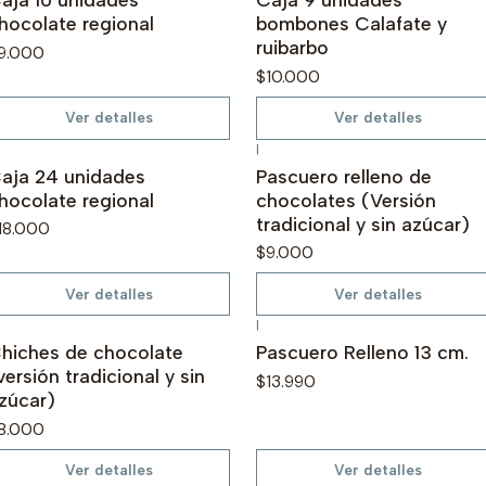
hocolate regional
bombones Calafate y
ruibarbo
9.000
$10.000
Ver detalles
Ver detalles
|
o disponible
No disponible
aja 24 unidades
Pascuero relleno de
hocolate regional
chocolates (Versión
tradicional y sin azúcar)
18.000
$9.000
Ver detalles
Ver detalles
|
o disponible
No disponible
hiches de chocolate
Pascuero Relleno 13 cm.
versión tradicional y sin
$13.990
zúcar)
8.000
Ver detalles
Ver detalles