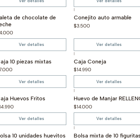
Ver detalles
Ver detalles
|
o disponible
No disponible
aleta de chocolate de
Conejito auto armable
eche
$3.500
4.000
Ver detalles
Ver detalles
|
o disponible
No disponible
aja 10 piezas mixtas
Caja Coneja
7.000
$14.990
Ver detalles
Ver detalles
|
o disponible
No disponible
aja Huevos Fritos
Huevo de Manjar RELLEN
14.990
$14.000
Ver detalles
Ver detalles
|
o disponible
No disponible
olsa 10 unidades huevitos
Bolsa mixta de 10 figurita