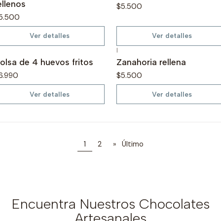
ellenos
$5.500
5.500
Ver detalles
Ver detalles
|
o disponible
No disponible
olsa de 4 huevos fritos
Zanahoria rellena
6.990
$5.500
Ver detalles
Ver detalles
1
2
»
Último
Encuentra Nuestros Chocolates
Artesanales